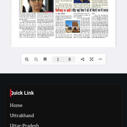
Quick Link
Home
Uttrakhand
Uttar-Pradesh