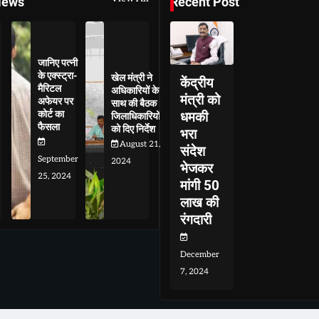
News
Recent Post
जानिए पत्नी
के एक्स्ट्रा-
खेल मंत्री ने
केंद्रीय
मैरिटल
अधिकारियों के
मंत्री को
अफेयर पर
साथ की बैठक
कोर्ट का
धमकी
जिलाधिकारियों
फैसला
को दिए निर्देश
भरा
August 21,
संदेश
September
2024
भेजकर
25, 2024
मांगी 50
लाख की
रंगदारी
December
7, 2024