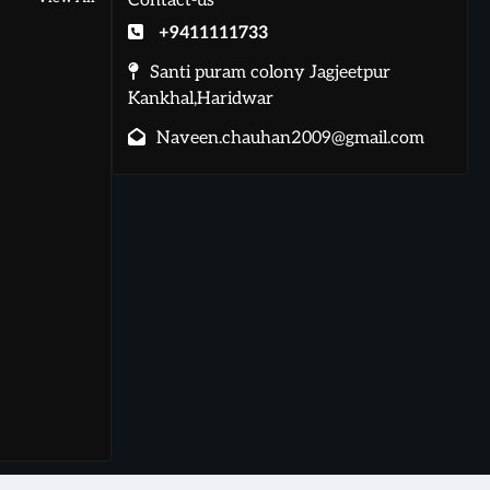
Contact-us
+9411111733
Santi puram colony Jagjeetpur
Kankhal,Haridwar
Naveen.chauhan2009@gmail.com