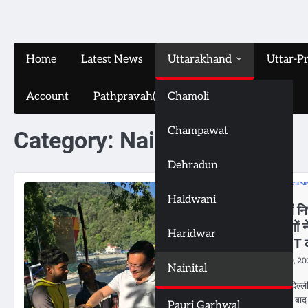
Home
Latest News
Uttarakhand
Uttar-P
Account
Pathpravah(16-11-2024)
Chamoli
Champawat
Category:
Nainital
Dehradun
Haldwani
देहरादून में न
में पांच लोगों
Haridwar
दुष्कर्म; SIT
August 20, 2
Nainital
उत्तराखंड में दिल्
सामने आने के बा
Pauri Garhwal