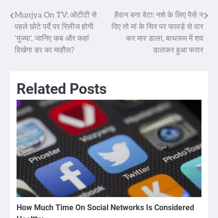
Munjya On TV: ओटीटी से
हैवान बना बेटा: नशे के लिए पैसे न
Post
पहले छोटे पर्दे पर रिलीज होगी
दिए तो मां के सिर पर फावड़े से वार
navigation
‘मुंज्या’, जानिए कब और कहां
कर मार डाला, बाथरूम में शव
दिखेगा डर का माहौल?
डालकर हुआ फरार
Related Posts
How Much Time On Social Networks Is Considered