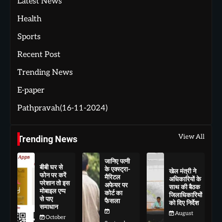
Latest News
Health
Sports
Recent Post
Trending News
E-paper
Pathpravah(16-11-2024)
View All
Trending News
जानिए पत्नी
बीबी घर से
के एक्स्ट्रा-
खेल मंत्री ने
फोन पर करें
मैरिटल
अधिकारियों के
परेशान तो इस
अफेयर पर
साथ की बैठक
मोबाइल एप्प
कोर्ट का
जिलाधिकारियों
से पाए
फैसला
को दिए निर्देश
समाधान
August
October