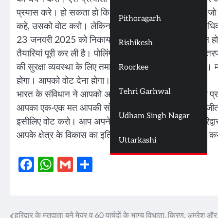
प्रयास करे। हो सकता हो कि आपके क्षेत्र में आपकी नजर में
Pithoragarh
कहे, उसको वोट करो। लेकिन वोट करो। वोट देना आपका अधिक
23 जनवरी 2025 को निकाय चुनाव के लिए हरिद्वार में मतदान होन
Rishikesh
तैयारियां पूरी कर ली है। पोलिंग पार्टियों को मतदान केंद्रों 
की सुरक्षा व्यवस्था के लिए तमाम चाक चौबंद प्रबंध किए गए ह
Roorkee
होगा। आपको वोट देना होगा।
Tehri Garhwal
भारत के संविधान ने आपको अपनी सरकार चुनने का अधिकार प
आपका एक-एक मत आपकी सोच का ​परिचायक होगा। चुनाव जीतने
Udham Singh Nagar
इसीलिए वोट करो। आप अपने सेवक का चयन खुद करो। हरिद्वार म
आपके ​क्षेत्र के विकास का इतिहास लिखेगी। इसीलिए मतदान 
Uttarkashi
Facebook
WhatsApp
Gmail
Share
हरिद्वार के मतदाता बने मेयर व 60 पार्षदों के भाग्य विधाता, किरण, अमरेश और