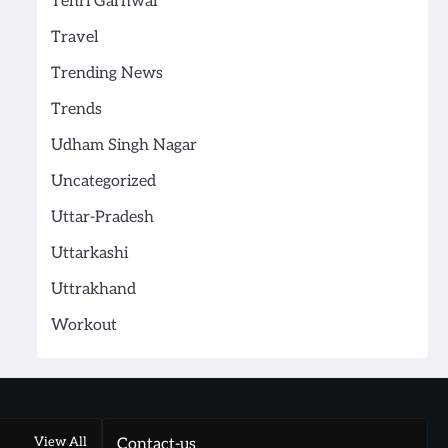
Tehri Garhwal
Travel
Trending News
Trends
Udham Singh Nagar
Uncategorized
Uttar-Pradesh
Uttarkashi
Uttrakhand
Workout
View All
Contact-us