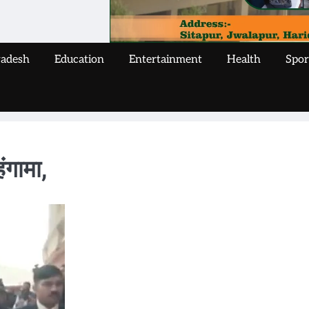
radesh
Education
Entertainment
Health
Spor
ंगामा,