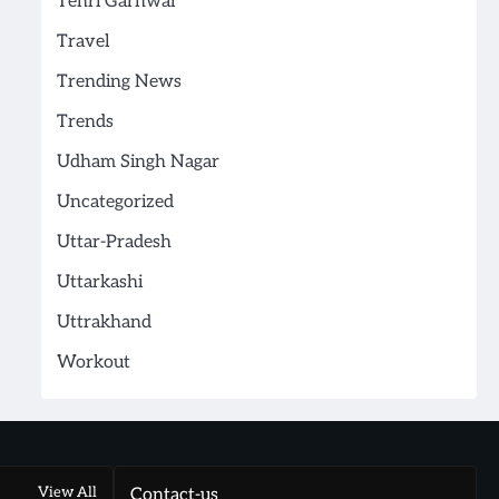
Tehri Garhwal
Travel
Trending News
Trends
Udham Singh Nagar
Uncategorized
Uttar-Pradesh
Uttarkashi
Uttrakhand
Workout
View All
Contact-us