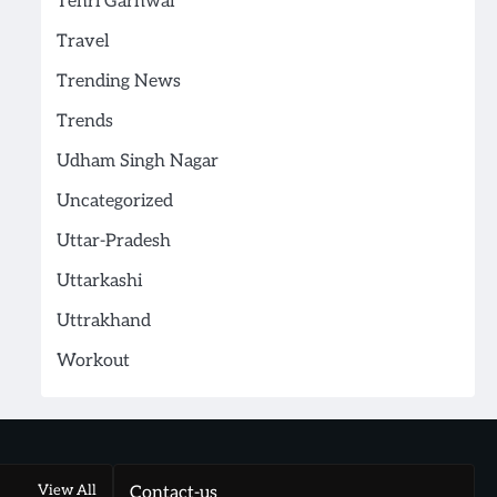
Tehri Garhwal
Travel
Trending News
Trends
Udham Singh Nagar
Uncategorized
Uttar-Pradesh
Uttarkashi
Uttrakhand
Workout
View All
Contact-us