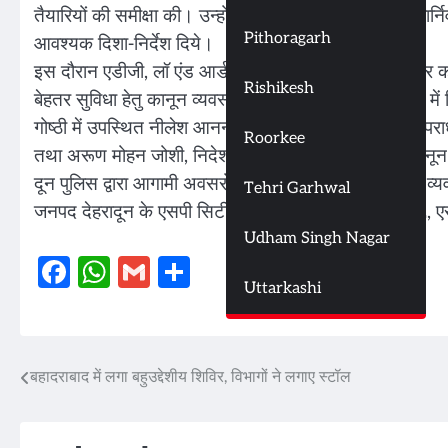
तैयारियों की समीक्षा की। उन्होंने आगामी क्रिसमिस/विन्टर कार्निव
Pithoragarh
आवश्यक दिशा-निर्देश दिये।
इस दौरान एडीजी, लॉ एंड आर्डर द्वारा आगामी क्रिसमिस/विन्टर कार्न
Rishikesh
बेहतर सुविधा हेतु कानून व्यवस्था/यातायात व्यवस्था के सम्बंध मे
गोष्ठी में उपस्थित नीलेश आनन्द भरणे, पुलिस महानिरीक्षक, अपराध 
Roorkee
तथा अरूण मोहन जोशी, निदेशक यातायात द्वारा जनपद के कानून व्
दून पुलिस द्वारा आगामी अवसरों के दृष्टिगत जनपद की कानून व्यवस्था
Tehri Garhwal
जनपद देहरादून के एसपी सिटी, एसपी देहात-1, एसपी देहात-2,
Udham Singh Nagar
Facebook
WhatsApp
Gmail
Share
Uttarkashi
बहादराबाद में लगा बहुउद्देशीय शिविर, विभागों ने लगाए स्टॉल
Post
navigation