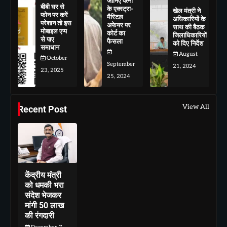
जानिए पत्नी
बीबी घर से
के एक्स्ट्रा-
खेल मंत्री ने
फोन पर करें
मैरिटल
अधिकारियों के
परेशान तो इस
अफेयर पर
साथ की बैठक
मोबाइल एप्प
कोर्ट का
जिलाधिकारियों
से पाए
फैसला
को दिए निर्देश
समाधान
August
October
September
21, 2024
23, 2025
25, 2024
View All
Recent Post
केंद्रीय मंत्री
को धमकी भरा
संदेश भेजकर
मांगी 50 लाख
की रंगदारी